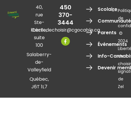
‍450
40,
Scolaire
Politi
‍370-
rue
de
Communauté
3444
Ste-
confid
libertedechoisir@cgocable.ca
Cécile,
Parents
©
F
suite
a
2024
Événements
c
100
Libert
e
b
Salaberry-
Info-Cannabi
de
o
de-
o
choisi
k
Devenir mem
Valleyfield
-
signat
f
Québec,
de
J6T 1L7
Zel