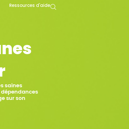
Ressources d'aide
unes
r
es saines
es dépendances
ge sur son